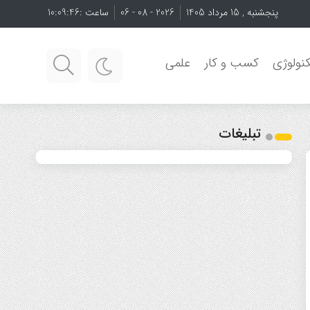
پنجشنبه , 15 مرداد 1405
2026 - 08 - 06
ساعت :
10:09:46
نولوژی
کسب و کار
علمی
تبلیغات