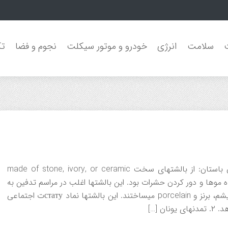
سلامت
انرژی
خودرو و موتور سیکلت
نجوم و فضا
تک
۱. دوران باستان (از حدود ۳۰۰۰ سال قبل از میلاد) مصریان باستان: از بالشتهای سخت made of stone, ivory, or ceramic
موها و دور کردن حشرات بود. این بالشتها اغلب در مراسم تدفین به
کار میرفتند. چین باستان: بالشتهایی از جنس بامبو، چوب، یشم، برنز و porcelain میساختند. این بالشتها نماد статуت اجتماعی
 […]