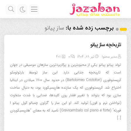
برچسب زده شده با:
ساز پیانو
تاریخچه ساز پیانو
مدیر محتوا
تیر ۲۸, ۱۴۰۴
0
401
تولد پیانو پیانو یکی از محبوبترین و پرکاربردترین سازهای موسیقی در جهان
است که تاریخچه جذابی دارد. این ساز توسط بارتولومئو
کریستوفوری (Bartolomeo Cristofori) در حدود سال ۱۷۰۰ میلادی در ایتالیا
اختراع شد. کریستوفوری که یک سازنده هارپسیکورد بود، به دنبال ساخت
سازی بود که بتواند با تغییر فشار روی کلیدها، صدایی با شدت متفاوت
(نواختن نرم و قوی) تولید کند. او این ساز را “گراوی چمبالو کول پیانو ا
فورته” (Gravicembalo col piano e forte) نامید که به معنای “هارپسیکوردی
[…]