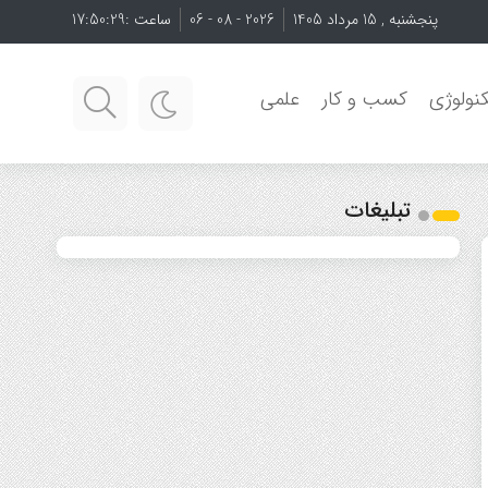
پنجشنبه , 15 مرداد 1405
2026 - 08 - 06
ساعت :
17:50:29
نولوژی
کسب و کار
علمی
تبلیغات