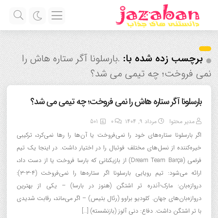
برچسب زده شده با:
.بارسلونا آگر ستاره هاش را
نمی فروخت؛ چه تیمی می شد؟
بارسلونا آگر ستاره هاش را نمی فروخت؛ چه تیمی می شد؟
مدیر محتوا
مرداد ۹, ۱۴۰۴
0
501
اگر بارسلونا ستاره‌های خود را نمی‌فروخت یا آن‌ها را رها نمی‌کرد، ترکیبی
خیره‌کننده از نسل‌های مختلف فوتبال را در اختیار داشت. در اینجا یک تیم
فرضی (Dream Team Barça) از بازیکنانی که بارسا فروخت یا از دست داد،
ارائه می‌شود: تیم رویایی بارسلونا اگر ستاره‌ها را نمی‌فروخت (۴-۳-۳):
دروازه‌بان: مارک-آندره تر اشتگن (هنوز در بارسا) – یکی از بهترین
دروازه‌بان‌های جهان. کلودیو براوو (رئال بتیس) – اگر می‌ماند، رقابت شدیدی
با تر اشتگن داشت. دفاع: دنی آلوز (بازنشسته) […]