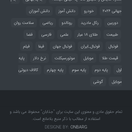
جهانی ۲۰۲۶
خودرو
دانش آموز
دانش آموزان
دوربین
رئال مادرید
رونالدو
ریاضی
سلامت روان
طبیعت
طلای ۱۸ عیار
علمی
فارسی
فضا
فوتبال
فوتبال_ایران
فوتبال جهان
فیفا
فیلم
قیمت طلا
موبایل
موتورسیکلت
نرخ دلار
پایه
اول
پایه دوم
پایه سوم
پایه چهارم
کالاف دیوتی
موبایل
گوشی
تمام حقوق مادی و معنوی این سایت برای "جذابان" محفوظ می باشد و
استفاده از مطالب با ذکر منبع بلامانع است.
DESIGNE BY:
ONBARG