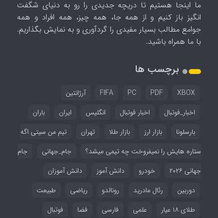
ما اینجا هستیم تا دریچه جدیدی را رو به دنیای شگفت
انگیز باز کنیم و از همه جا، همه چیز، همه افراد و همه
جوامع مطالب بسیار مفیدی را گردآوری و به نمایش بگذاریم.
با ما همراه باشید.
برچسب ها
XBOX
PDF
PC
FIFA
آرژانتین
اخبار_فوتبال
اخبار فوتبال
انگلیس
ایران
باران
بارسلونا
بازار ارز
بازار طلا
تهران
تیم من سیتی اگه
ستاره هایش را نمیفروخت چه تیمی میشد؟
جام_جهانی
جام
جهانی ۲۰۲۶
خودرو
دانش آموز
دانش آموزان
دوربین
رئال مادرید
رونالدو
ریاضی
طبیعت
طلای ۱۸ عیار
علمی
فارسی
فضا
فوتبال