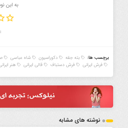
به این نو
ا
برچسب ها:
بته جقه
دکوراسیون
شاه عباسی
صن
فرش ایرانی
فرش دستباف
قالی ایرانی
هنر ایرانی
نوشته های مشابه