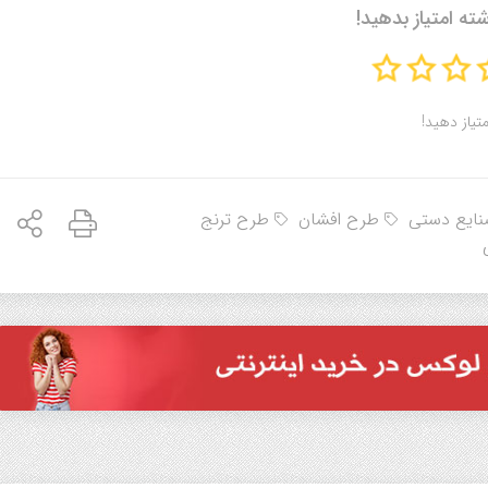
شته امتیاز بدهید!
متیاز دهید!
ایع دستی
طرح افشان
طرح ترنج