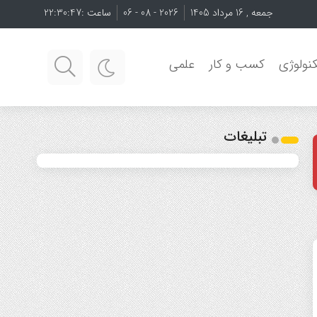
جمعه , 16 مرداد 1405
2026 - 08 - 06
ساعت :
22:30:48
نولوژی
کسب و کار
علمی
تبلیغات