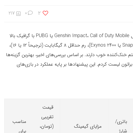
2
217
0
با توجه به اینکه در سال ۲۰۲۵ هستیم، بازی‌های سنگین مثل Genshin Impact، Call of Duty Mobile یا PUBG با گرافیک بالا
نیاز به گوشی‌هایی با پردازنده قدرتمند (مثل Snapdragon 8 Elite یا Exynos 2400)، رم حداقل ۸ گیگابایت (ترجیحاً ۱۲ یا ۱۶)،
ر، باتری قوی و سیستم خنک‌کننده خوب دارند. بر اساس بررسی‌های اخیر، بهترین گزینه‌ها
براتون لیست کردم. این پیشنهادها بر پایه عملکرد در بازی‌های
قیمت
تقریبی
باتری/
مناسب
مزایای گیمینگ
(تومان،
شارژ
برای