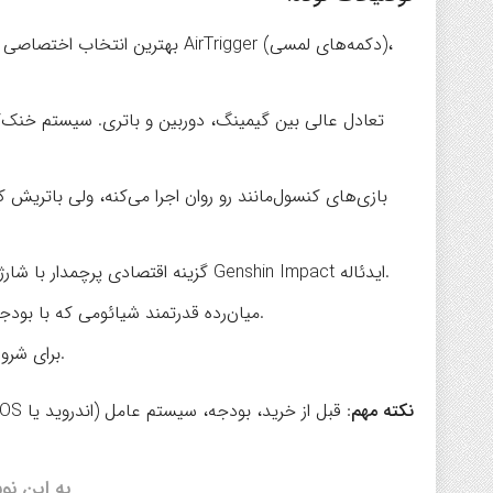
: گزینه اقتصادی پرچمدار با شارژ ۱۲۰ واتی که باتری رو در ۲۰ دقیقه پر می‌کنه. برای Genshin Impact ایدئاله.
: میان‌رده قدرتمند شیائومی که با بودجه کم، بازی‌های سنگین رو با فریم خوب هندل می‌کنه.
: برای شروع گیمینگ، نمایشگرش عالیه و رم کافی داره.
نکته مهم
: قبل از خرید، بودجه، سیستم عامل (اندروید یا iOS) و دسترسی در بازار ایران رو چک کن.
به این نو