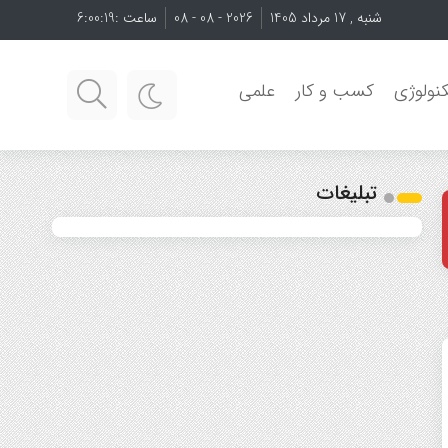
شنبه , 17 مرداد 1405
2026 - 08 - 08
ساعت :
6:00:21
نولوژی
کسب و کار
علمی
تبلیغات