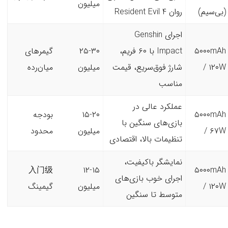
میلیون
(بی‌سیم)
روان Resident Evil 4
اجرای Genshin
۵۰۰۰mAh
Impact با ۶۰ فریم،
۲۵-۳۰
گیمرهای
/ ۱۲۰W
شارژ فوق‌سریع، قیمت
میلیون
میان‌رده
مناسب
عملکرد عالی در
۵۰۰۰mAh
۱۵-۲۰
بودجه
بازی‌های سنگین با
/ ۶۷W
میلیون
محدود
تنظیمات بالا، اقتصادی
نمایشگر باکیفیت،
入门级
۱۲-۱۵
۵۰۰۰mAh
اجرای خوب بازی‌های
/ ۱۲۰W
میلیون
گیمینگ
متوسط تا سنگین