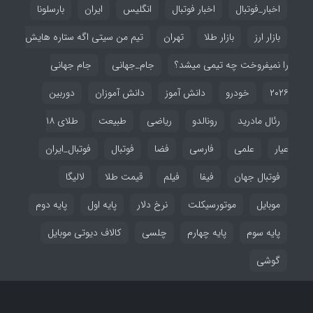
اخبار_فوتبال
اخبار فوتبال
انگلیس
ایران
بارسلونا
بازار ارز
بازار طلا
تهران
تیم من سیتی اگه ستاره هایش
را نمیفروخت چه تیمی میشد؟
جام_جهانی
جام جهانی
۲۰۲۶
خودرو
دانش آموز
دانش آموزان
دوربین
رئال مادرید
رونالدو
ریاضی
طبیعت
طلای ۱۸
عیار
علمی
فارسی
فضا
فوتبال
فوتبال_ایران
فوتبال جهان
فیفا
فیلم
قیمت طلا
لالیگا
موبایل
موتورسیکلت
نرخ دلار
پایه اول
پایه دوم
پایه سوم
پایه چهارم
چلسی
کالاف دیوتی موبایل
گوشی