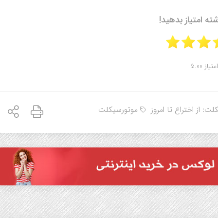
شته امتیاز بدهید!
امتیاز 5.00
: از اختراع تا امروز
موتورسیکلت