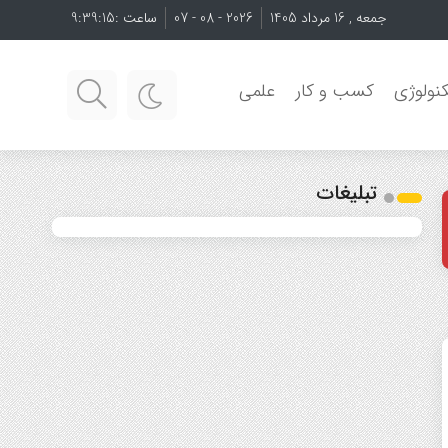
جمعه , 16 مرداد 1405
2026 - 08 - 07
ساعت :
9:39:16
نولوژی
کسب و کار
علمی
تبلیغات