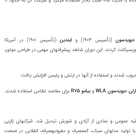
(Reitwagen) نام داشت، از یک موتور چهارزمانه با قدرت ۰٫۵ اسب بخار استفاده میکرد و سرعت آن به حدود ۱۱
دیویدسون
(تأسیس ۱۹۰۳) و
ایندین
(تأسیس ۱۹۰۱) در آمریکا
د انبوه موتورسیکلت کردند. این دوران شاهد پیشرفتهای مهمی در طراحی موتور،
وب شدند و استفاده از آنها در ارتش و پلیس افزایش یافت.
رلی دیویدسون WLA
و
بیامو R75
برای مقاصد نظامی استفاده شدند.
ه عمومی و نمادی از آزادی و شورش تبدیل شد. شرکتهای ژاپنی
 با تولید مدلهای سبک، کممصرف و مقرونبهصرفه، انقلابی در صنعت