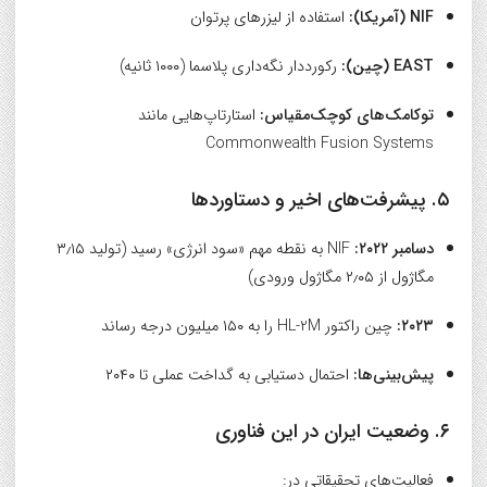
NIF (آمریکا):
استفاده از لیزرهای پرتوان
EAST (چین):
رکورددار نگه‌داری پلاسما (۱۰۰۰ ثانیه)
توکامک‌های کوچک‌مقیاس:
استارتاپ‌هایی مانند
Commonwealth Fusion Systems
۵. پیشرفت‌های اخیر و دستاوردها
دسامبر ۲۰۲۲:
NIF به نقطه مهم «سود انرژی» رسید (تولید ۳٫۱۵
مگاژول از ۲٫۰۵ مگاژول ورودی)
۲۰۲۳:
چین راکتور HL-2M را به ۱۵۰ میلیون درجه رساند
پیش‌بینی‌ها:
احتمال دستیابی به گداخت عملی تا ۲۰۴۰
۶. وضعیت ایران در این فناوری
فعالیت‌های تحقیقاتی در: