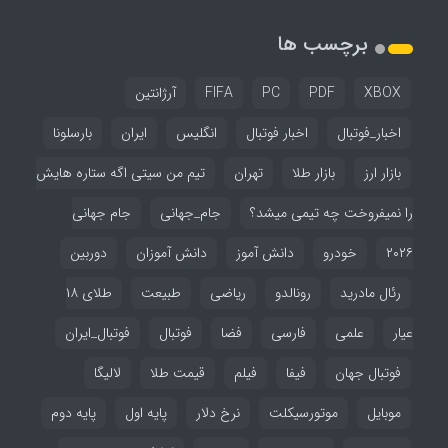
برچسب ها
XBOX
PDF
PC
FIFA
آرژانتین
اخبار_فوتبال
اخبار فوتبال
انگلیس
ایران
بارسلونا
بازار ارز
بازار طلا
تهران
تیم من سیتی اگه ستاره هایش
را نمیفروخت چه تیمی میشد؟
جام_جهانی
جام جهانی
۲۰۲۶
خودرو
دانش آموز
دانش آموزان
دوربین
رئال مادرید
رونالدو
ریاضی
طبیعت
طلای ۱۸
عیار
علمی
فارسی
فضا
فوتبال
فوتبال_ایران
فوتبال جهان
فیفا
فیلم
قیمت طلا
لالیگا
موبایل
موتورسیکلت
نرخ دلار
پایه اول
پایه دوم