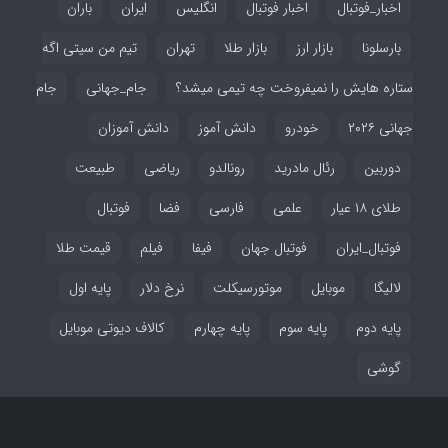
اخبار_فوتبال
اخبار فوتبال
انگلیس
ایران
باران
بارسلونا
بازار ارز
بازار طلا
تهران
تیم من سیتی اگه
ستاره هایش را نمیفروخت چه تیمی میشد؟
جام_جهانی
جام
جهانی ۲۰۲۶
خودرو
دانش آموز
دانش آموزان
دوربین
رئال مادرید
رونالدو
ریاضی
طبیعت
طلای ۱۸ عیار
علمی
فارسی
فضا
فوتبال
فوتبال_ایران
فوتبال جهان
فیفا
فیلم
قیمت طلا
لالیگا
موبایل
موتورسیکلت
نرخ دلار
پایه اول
پایه دوم
پایه سوم
پایه چهارم
کالاف دیوتی موبایل
گوشی