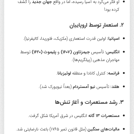
او فکر می‌کرد به آسیا رسیده، اما در واقع
جهان جدید
را کشف
کرده بود!
۲. استعمار توسط اروپاییان
اسپانیا:
اولین قدرت استعماری (مکزیک، فلوریدا، کالیفرنیا).
انگلیس:
تأسیس
جیمزتاون (۱۶۰۷)
و
پلیموث (۱۶۲۰)
توسط
مهاجران مذهبی (پیلگریم‌ها).
فرانسه:
کنترل کانادا و منطقه
لوئیزیانا
.
هلند:
تأسیس
نیو آمستردام
(بعداً نیویورک شد).
۳. رشد مستعمرات و آغاز تنش‌ها
مستعمرات ۱۳ گانه
انگلیس در شرق آمریکا شکل گرفت.
مالیات‌های سنگین
(مثل قانون تمبر ۱۷۶۵) باعث نارضایتی شد.