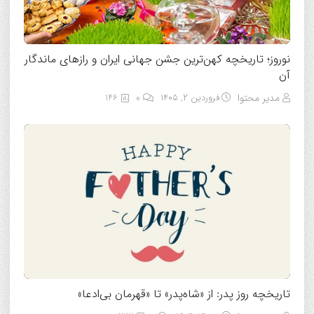
نوروز؛ تاریخچه کهن‌ترین جشن جهانی ایران و رازهای ماندگار
آن
مدیر محتوا
فروردین ۲, ۱۴۰۵
0
146
تاریخچه روز پدر: از «شاه‌پدر» تا «قهرمان بی‌ادعا»