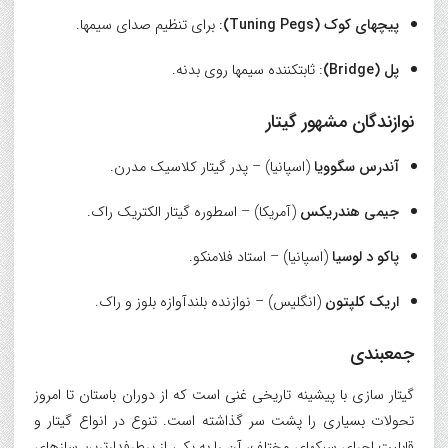
پیچهای کوک (Tuning Pegs)
: برای تنظیم صدای سیمها.
پل (Bridge)
: ثابتکننده سیمها روی بدنه.
نوازندگان مشهور گیتار
آندرس سگوویا
(اسپانیا) – پدر گیتار کلاسیک مدرن.
جیمی هندریکس
(آمریکا) – اسطوره گیتار الکتریک راک.
پاکو د لوسیا
(اسپانیا) – استاد فلامنکو.
اریک کلپتون
(انگلیس) – نوازنده بلندآوازه بلوز و راک.
جمعبندی
گیتار سازی با پیشینه تاریخی غنی است که از دوران باستان تا امروز
تحولات بسیاری را پشت سر گذاشته است. تنوع در انواع گیتار و
قابلیت اجرای سبکهای مختلف، آن را به یکی از پرطرفدارترین سازهای