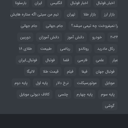
اخبار_فوتبال
اخبار فوتبال
انگلیس
ایران
بارسلونا
بازار ارز
بازار طلا
تهران
تیم من سیتی اگه ستاره هایش
را نمیفروخت چه تیمی میشد؟
جام_جهانی
جام جهانی
۲۰۲۶
خودرو
دانش آموز
دانش آموزان
دوربین
رئال مادرید
رونالدو
ریاضی
طبیعت
طلای ۱۸
عیار
علمی
فارسی
فضا
فوتبال
فوتبال_ایران
فوتبال جهان
فیفا
فیلم
قیمت طلا
لالیگا
موبایل
موتورسیکلت
نرخ دلار
پایه اول
پایه دوم
پایه سوم
پایه چهارم
چلسی
کالاف دیوتی موبایل
گوشی