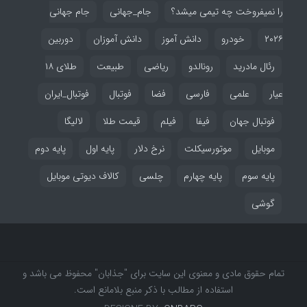
را نمیفروخت چه تیمی میشد؟
جام_جهانی
جام جهانی
۲۰۲۶
خودرو
دانش آموز
دانش آموزان
دوربین
رئال مادرید
رونالدو
ریاضی
طبیعت
طلای ۱۸
عیار
علمی
فارسی
فضا
فوتبال
فوتبال_ایران
فوتبال جهان
فیفا
فیلم
قیمت طلا
لالیگا
موبایل
موتورسیکلت
نرخ دلار
پایه اول
پایه دوم
پایه سوم
پایه چهارم
چلسی
کالاف دیوتی موبایل
گوشی
تمام حقوق مادی و معنوی این سایت برای "جذابان" محفوظ می باشد و
استفاده از مطالب با ذکر منبع بلامانع است.